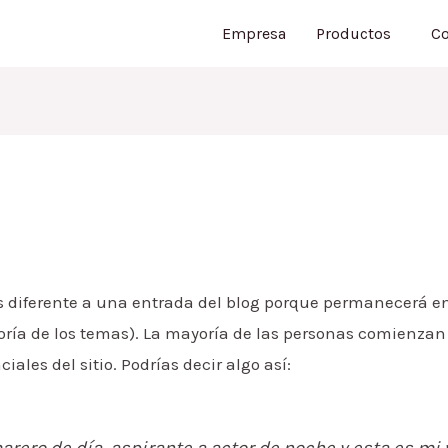
Empresa
Productos
Co
s diferente a una entrada del blog porque permanecerá en
yoría de los temas). La mayoría de las personas comienz
iales del sitio. Podrías decir algo así:
rero de día, aspirante a actor de noche y esta es mi 