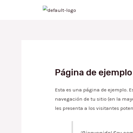
Ir
al
contenido
Página de ejemplo
Esta es una página de ejemplo. E
navegación de tu sitio (en la ma
les presenta a los visitantes potenc
¡Bienvenido! Soy cama