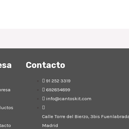
esa
Contacto
91 252 3319
resa
692854899
info@cantoskit.com
ductos
Calle Torre del Bierzo, 3bis Fuenlabrad
tacto
Madrid