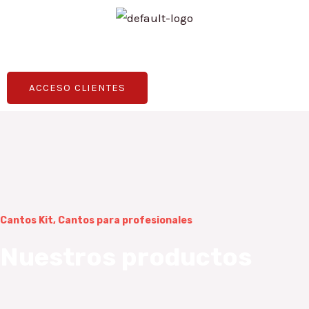
Ir
al
Menú
contenido
ACCESO CLIENTES
RNAR
Cantos Kit, Cantos para profesionales
Nuestros productos